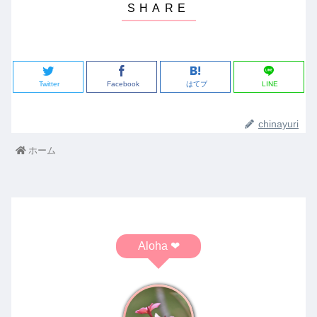
Twitter
Facebook
はてブ
LINE
chinayuri
ホーム
Aloha ❤︎