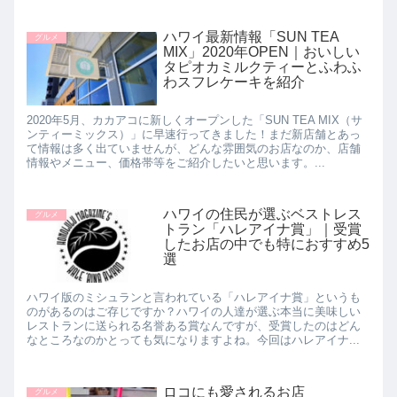
ハワイ最新情報「SUN TEA
グルメ
MIX」2020年OPEN｜おいしい
タピオカミルクティーとふわふ
わスフレケーキを紹介
2020年5月、カカアコに新しくオープンした「SUN TEA MIX（サ
ンティーミックス）」に早速行ってきました！まだ新店舗とあっ
て情報は多く出ていませんが、どんな雰囲気のお店なのか、店舗
情報やメニュー、価格帯等をご紹介したいと思います。...
ハワイの住民が選ぶベストレス
グルメ
トラン「ハレアイナ賞」｜受賞
したお店の中でも特におすすめ5
選
ハワイ版のミシュランと言われている「ハレアイナ賞」というも
のがあるのはご存じですか？ハワイの人達が選ぶ本当に美味しい
レストランに送られる名誉ある賞なんですが、受賞したのはどん
なところなのかとっても気になりますよね。今回はハレアイナ...
ロコにも愛されるお店
グルメ