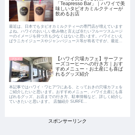
「Teapresso Bar」｜ハワイで美
味しいタピオカミルクティーが
飲めるお店
最近は、日本でもタピオカミルクティーの専門店が増えています
よね。ハワイのおいしい飲み物と言えば冷たいフルーツスムージ
ーのイメージを持つ方も少なくはないと思います。ハワイといえ
ばラニカイジュースやジャンバジュース等が有名ですが、最近...
【ハワイ穴場カフェ】サーファ
グルメ
ーズコーヒーへの行き方｜おす
すめメニュー・お土産にも喜ば
れるグッズ紹介
本記事ではハワイ・ワヒアワにある、とっておきの穴場カフェを
ご紹介したいと思います。おすすめメニュー、ハワイ土産にも喜
ばれるグッズ、お店までの行き方、駐車情報など、詳しく紹介し
ていきたいと思います。 店舗紹介 SURFE...
スポンサーリンク